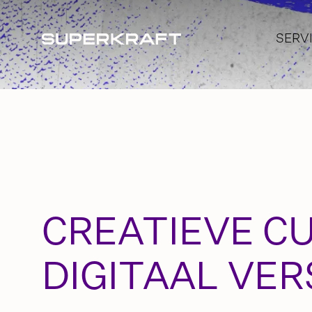
SERV
MERKA
BRAN
SOCIA
CREAT
INFLU
CREATIEVE C
DIGITAAL VE