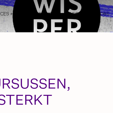
ICES
+
OVER ONS
WERK
JOBS
CTIVATIE
PERFORMANCE MARK
DING
MARKETINGAUTOMAT
L MEDIA
WEB DESIGN & ONTW
IEVE CAMPAGNES
ENCER MARKETING
URSUSSEN,
RSTERKT