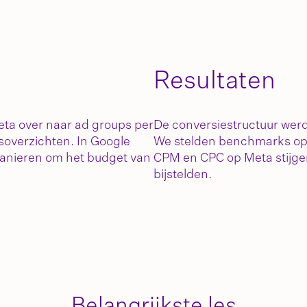
Resultaten
Meta over naar ad groups per
De conversiestructuur werd 
usoverzichten. In Google
We stelden benchmarks op 
anieren om het budget van
CPM en CPC op Meta stijg
bijstelden.
Belangrijkste les