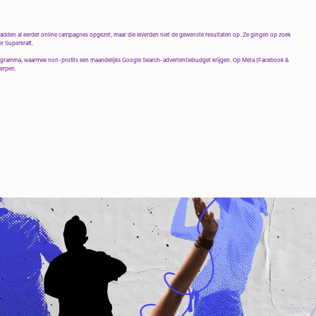
 hadden al eerder online campagnes opgezet, maar die leverden niet de gewenste resultaten op. Ze gingen op zoek
r Superkraft.
gramma, waarmee non-profits een maandelijks Google Search-advertentiebudget krijgen. Op Meta (Facebook &
erpen.