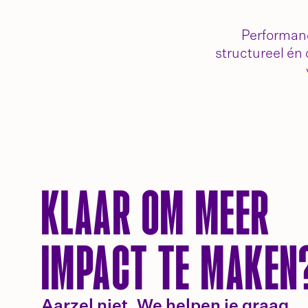
Performanc
structureel én
KLAAR OM MEER
IMPACT TE MAKEN
Aarzel niet. We helpen je graag.