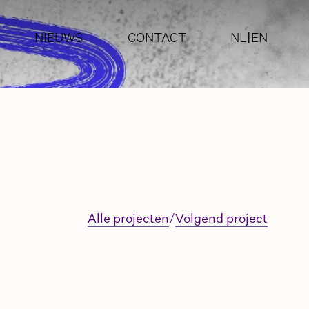
NIEUWS
CONTACT
NL
|
EN
ETING
ISERING
IKKELING
Alle projecten
/
Volgend project