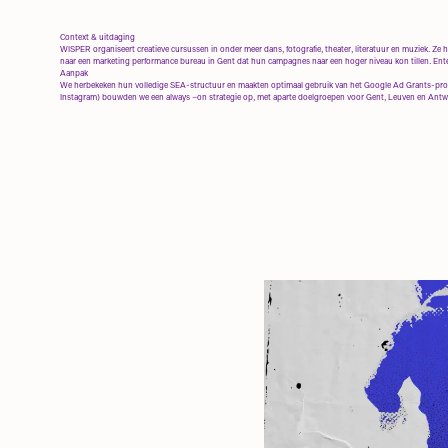
Context & uitdaging
WISPER organiseert creatieve cursussen in onder meer dans, fotografie, theater, literatuur en muziek. Ze
naar een marketing performance bureau in Gent dat hun campagnes naar een hoger niveau kon tillen. Ente
Aanpak
We herbekeken hun volledige SEA-structuur en maakten optimaal gebruik van het Google Ad Grants-pro
Instagram) bouwden we een always –on strategie op, met aparte doelgroepen voor Gent, Leuven en Antw