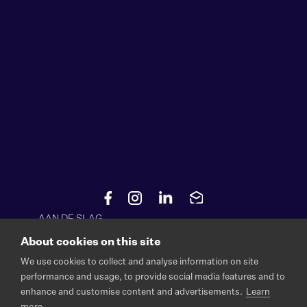
AAN DE SLAG
About cookies on this site
Start project
We use cookies to collect and analyse information on site
NEEM CONTACT MET ONS OP
performance and usage, to provide social media features and to
enhance and customise content and advertisements.
Learn
hello@superkraft.be