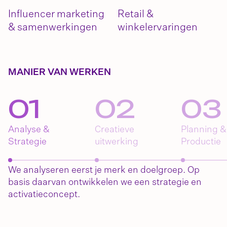
Influencer marketing
Retail &
& samenwerkingen
winkelervaringen
MANIER VAN WERKEN
0
1
0
2
0
3
Analyse &
Creatieve
Planning &
Strategie
uitwerking
Productie
We analyseren eerst je merk en doelgroep. Op
basis daarvan ontwikkelen we een strategie en
activatieconcept.