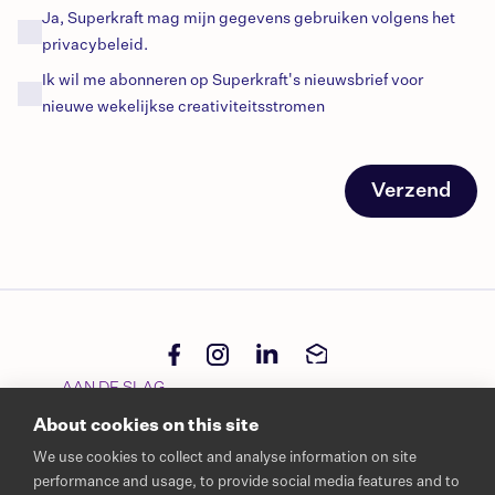
Ja, Superkraft mag mijn gegevens gebruiken volgens het
privacybeleid.
Ik wil me abonneren op Superkraft's
nieuwsbrief
voor
nieuwe
wekelijkse
creativiteitsstromen
Verzend
AAN DE SLAG
About cookies on this site
Start project
We use cookies to collect and analyse information on site
NEEM CONTACT MET ONS OP
performance and usage, to provide social media features and to