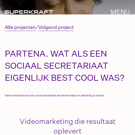
Alle projecten
/
Volgend project
PARTENA. WAT ALS EEN
SOCIAAL SECRETARIAAT
EIGENLIJK BEST COOL WAS?
Partena
Professional is een
sociaal secretariaat
dat mensen helpt om zelfstandig te worden.
Videomarketing die resultaat
oplevert