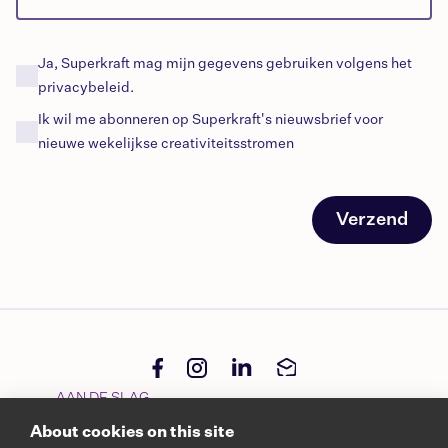
Ja, Superkraft mag mijn gegevens gebruiken volgens het
privacybeleid.
Ik wil me abonneren op Superkraft's
nieuwsbrief
voor
nieuwe
wekelijkse
creativiteitsstromen
Verzend
AAN DE SLAG
About cookies on this site
Start project