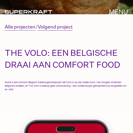
Alle projecten
/
Volgend project
THE VOLO: EEN BELGISCHE
DRAAI AAN COMFORT FOOD
Quick is een iconisch Belgisch hamburgerrestaurant dat trots is op zijn lokale roots. Hun burgers omarmen
Belgische smaken, en The Volo is daarop geen uitzondering—een unieke burger geïnspireerd op de geliefde vol-
au-vent.