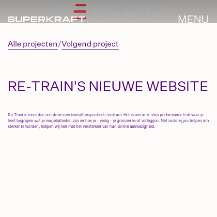
Alle projecten
/
Volgend project
RE-TRAIN'S NIEUWE WEBSITE
Re-Train is meer dan een doorsnee kinesitherapeutisch centrum. Het is een one-stop performance hub waar je
leert begrijpen wat je mogelijkheden zijn en hoe je - veilig - je grenzen kunt verleggen. Net zoals zij jou helpen om
sterker te worden, hielpen wij hen met het versterken van hun online aanwezigheid.